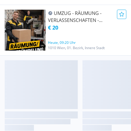
UMZUG - RÄUMUNG -
VERLASSENSCHAFTEN -
TRANSPORT -
€ 20
ENTRÜMPELUNG -
ÜBERSIEDLUNG WIEN &
Heute, 09:20 Uhr
UMGEBUNG AUCH Ö-weit
1010 Wien, 01. Bezirk, Innere Stadt
und EU-weit