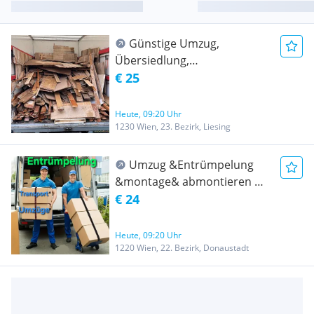
Günstige Umzug,
Übersiedlung,
Möbeltransport,
€ 25
Entrümpelung, Klavier
Transport, Flügel Transport,
Heute, 09:20 Uhr
Tresor Transport, Lastentaxi
1230 Wien, 23. Bezirk, Liesing
20m3
Umzug &Entrümpelung
&montage& abmontieren &
Transport Wien und ganz
€ 24
Österreich- Umzug
Heute, 09:20 Uhr
1220 Wien, 22. Bezirk, Donaustadt