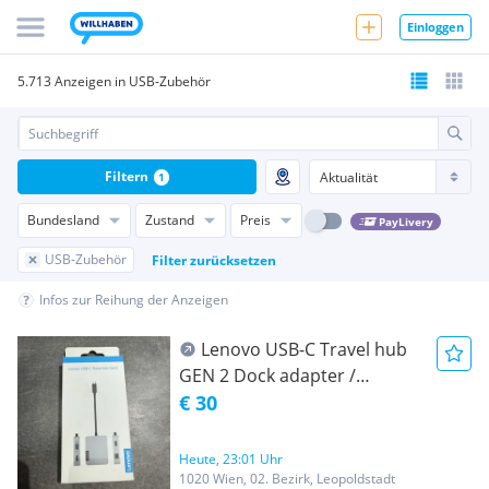
Einloggen
5.713 Anzeigen in USB-Zubehör
Filtern
1
Bundesland
Zustand
Preis
PayLivery
USB-Zubehör
Filter zurücksetzen
Infos zur Reihung der Anzeigen
Lenovo USB-C Travel hub
GEN 2 Dock adapter /
L0HC451
€ 30
|GARANTIE&RECHNUNG
Heute, 23:01 Uhr
1020 Wien, 02. Bezirk, Leopoldstadt