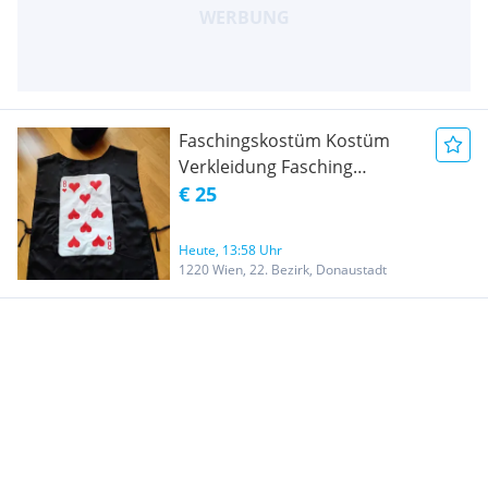
Faschingskostüm Kostüm
Verkleidung Fasching
Mottoparty Spielkarte
€ 25
Zauberer Magier Hut
Spielkartenkostüm Poker
Heute, 13:58 Uhr
Kostüm Blattkarte Filzhut
1220 Wien, 22. Bezirk, Donaustadt
Karneval Halloween