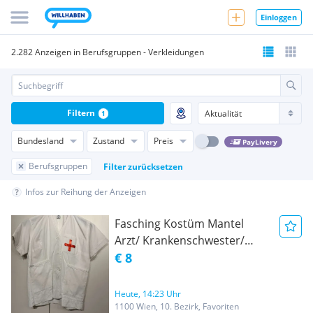
Einloggen
2.282 Anzeigen in Berufsgruppen - Verkleidungen
Filtern
1
Bundesland
Zustand
Preis
PayLivery
Berufsgruppen
Filter zurücksetzen
Infos zur Reihung der Anzeigen
Fasching Kostüm Mantel
Arzt/ Krankenschwester/
Doktor für
€ 8
Kindergartenkinder
Heute, 14:23 Uhr
1100 Wien, 10. Bezirk, Favoriten