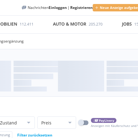
Nachrichten
Einloggen
|
Registrieren
Neue Anzeige aufgeb
OBILIEN
AUTO & MOTOR
JOBS
112.411
205.270
1
ungsergänzung
PayLivery
Zustand
Preis
Anzeigen mit Käuferschutz und
änzung
Filter zurücksetzen