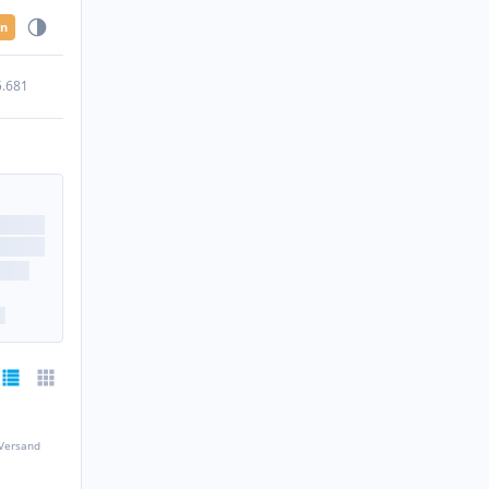
en
5.681
 Versand