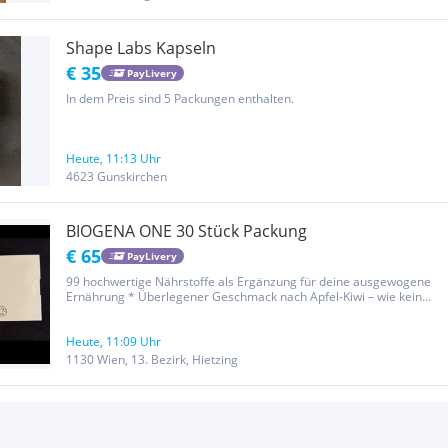
Shape Labs Kapseln
€ 35
PayLivery
In dem Preis sind 5 Packungen enthalten.
Heute, 11:13 Uhr
4623 Gunskirchen
BIOGENA ONE 30 Stück Packung
€ 65
PayLivery
99 hochwertige Nährstoffe als Ergänzung für deine ausgewogene
Ernährung * Überlegener Geschmack nach Apfel-Kiwi – wie kein
anderer Greens-Drink Perfekt zur Unterstützung deines
Energiestoffwechsels, deiner mentalen Fitness, deines
Immunsystems und deiner...
Heute, 11:09 Uhr
1130 Wien, 13. Bezirk, Hietzing