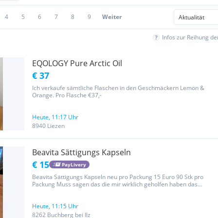
4
5
6
7
8
9
Weiter
Infos zur Reihung d
EQOLOGY Pure Arctic Oil
€ 37
Ich verkaufe sämtliche Flaschen in den Geschmäckern Lemon &
Orange. Pro Flasche €37,-
Heute, 11:17 Uhr
8940 Liezen
Beavita Sättigungs Kapseln
€ 15
PayLivery
Beavita Sättigungs Kapseln neu pro Packung 15 Euro 90 Stk pro
Packung Muss sagen das die mir wirklich geholfen haben das
Hungergefühl zu unterdrücken. Die zwei sind mir übergeblieben
weil ich jetzt Keto Ernährung mache. Deshalb brauch ich die 2
Packungen...
Heute, 11:15 Uhr
8262 Buchberg bei Ilz