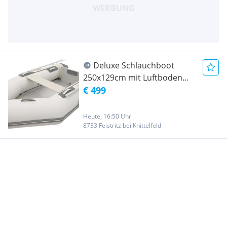
Deluxe Schlauchboot
250x129cm mit Luftboden
aufblasbar (Aluminium
€ 499
Boden Aluboden Aludeck)
Sportboot Sportsboot
Heute, 16:50 Uhr
Paddelboot Ruderboot
8733 Feistritz bei Knittelfeld
Motorboot Angelboot
Beiboot SONDERAKTION !