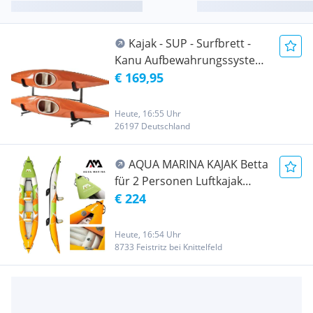
Kajak - SUP - Surfbrett -
Kanu Aufbewahrungssystem
heavy duty Standmodell
€ 169,95
Heute, 16:55 Uhr
26197 Deutschland
AQUA MARINA KAJAK Betta
für 2 Personen Luftkajak
aufblasbar (Schlauchboot,
€ 224
Kanadier, Schlauchkanu,
Kanu, Freizeit, Angel,
Heute, 16:54 Uhr
Ruderboot, Paddelboot,
8733 Feistritz bei Knittelfeld
Canadier, Fluss, See)
SONDERAKTION !