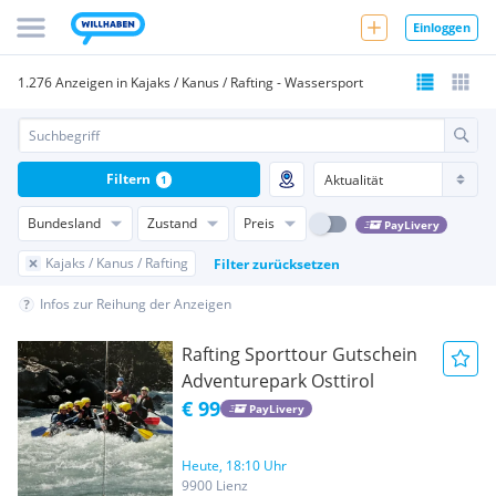
Einloggen
1.276 Anzeigen in Kajaks / Kanus / Rafting - Wassersport
Filtern
1
Bundesland
Zustand
Preis
PayLivery
Kajaks / Kanus / Rafting
Filter zurücksetzen
Infos zur Reihung der Anzeigen
Rafting Sporttour Gutschein
Adventurepark Osttirol
€ 99
PayLivery
Heute, 18:10 Uhr
9900 Lienz