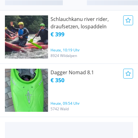
Schlauchkanu river rider,
draufsetzen, lospaddeln
€ 399
Heute, 10:19 Uhr
8924 Wildalpen
Dagger Nomad 8.1
€ 350
Heute, 09:54 Uhr
5742 Wald