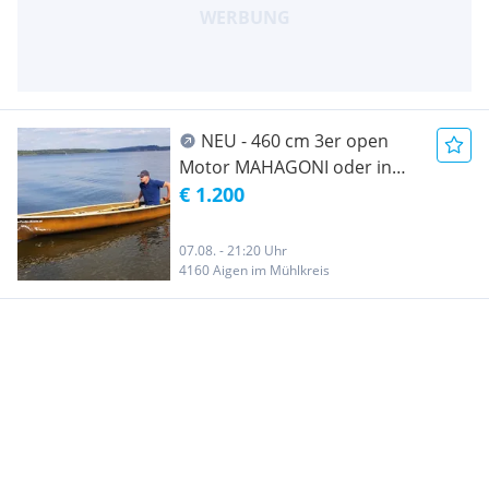
NEU - 460 cm 3er open
Motor MAHAGONI oder in
braun Kanu Kanadier
€ 1.200
Canadier Angelboot
Paddelboot Ruderboot Kajak
07.08. - 21:20 Uhr
Motorboot Motorkanu mit
4160 Aigen im Mühlkreis
Motorspiegel