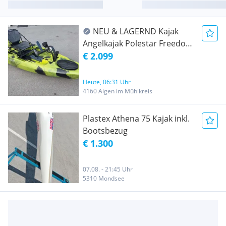
NEU & LAGERND Kajak
Angelkajak Polestar Freedom
10.08 PRO Sulfur inkl.
€ 2.099
Pedalantrieb Sitz Staubox
uvm. Fischerkajak
Heute, 06:31 Uhr
Zahnstangenantrieb Angel
4160 Aigen im Mühlkreis
Kajak
Plastex Athena 75 Kajak inkl.
Bootsbezug
€ 1.300
07.08. - 21:45 Uhr
5310 Mondsee