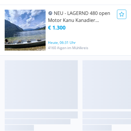
NEU - LAGERND 480 open
Motor Kanu Kanadier
Canadier 4 - 5 Personen
€ 1.300
Angelboot Paddelboot
Ruderboot Kajak Motorboot
Heute, 06:31 Uhr
Motorkanu mit Motorspiegel
4160 Aigen im Mühlkreis