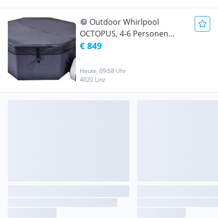
Outdoor Whirlpool
OCTOPUS, 4-6 Personen
193x73cm
€ 849
Heute, 09:58 Uhr
4020 Linz