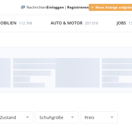
Nachrichten
Einloggen
|
Registrieren
Neue Anzeige aufgeb
OBILIEN
AUTO & MOTOR
JOBS
112.768
207.018
1
Zustand
Schuhgröße
Preis