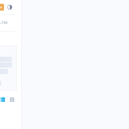
en
5.744