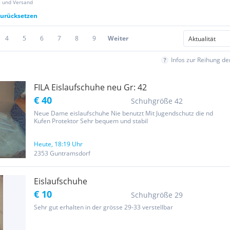
z und Versand
 zurücksetzen
4
5
6
7
8
9
Weiter
Infos zur Reihung d
FILA Eislaufschuhe neu Gr: 42
€ 40
Schuhgröße 42
Neue Dame eislaufschuhe Nie benutzt Mit Jugendschutz die nd
Kufen Protektor Sehr bequem und stabil
Heute, 18:19 Uhr
2353 Guntramsdorf
Eislaufschuhe
€ 10
Schuhgröße 29
Sehr gut erhalten in der grösse 29-33 verstellbar