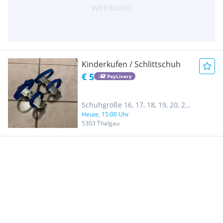
Kinderkufen / Schlittschuh
€ 5
PayLivery
Schuhgröße 16, 17, 18, 19, 20, 21,
Heute, 15:00 Uhr
22
5303 Thalgau