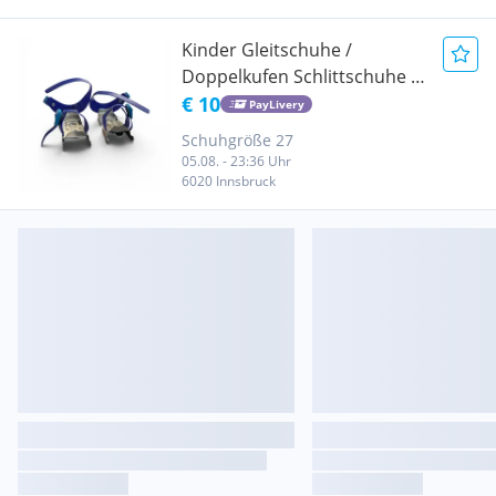
Kinder Gleitschuhe /
Doppelkufen Schlittschuhe -
verstellbar, für Anfänger
€ 10
PayLivery
Schuhgröße 27
05.08. - 23:36 Uhr
6020 Innsbruck