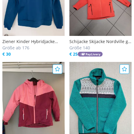
Ziener Kinder Hybridjacke
Schijacke Skijacke Nordville gr
"Steirisches Skiteam"
Größe ab 176
140
Größe 140
€ 30
€ 25
PayLivery