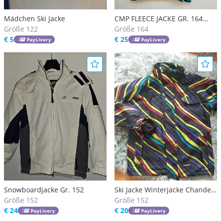
Mädchen Ski Jacke
CMP FLEECE JACKE GR. 164
Größe 122
Neuwertig
Größe 164
€ 5
€ 25
PayLivery
PayLivery
Snowboardjacke Gr. 152
Ski Jacke Winterjacke Chandex
Größe 152
S
Größe 152
€ 24
€ 20
PayLivery
PayLivery