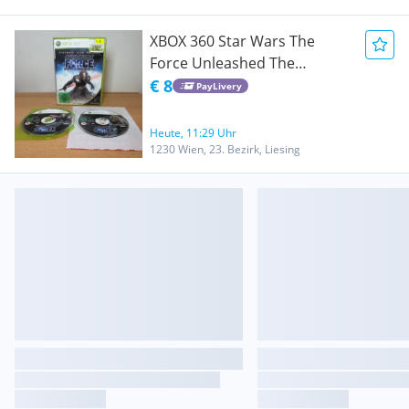
XBOX 360 Star Wars The
Force Unleashed The
Ultimate Sith Edition
€ 8
PayLivery
Heute, 11:29 Uhr
1230 Wien, 23. Bezirk, Liesing