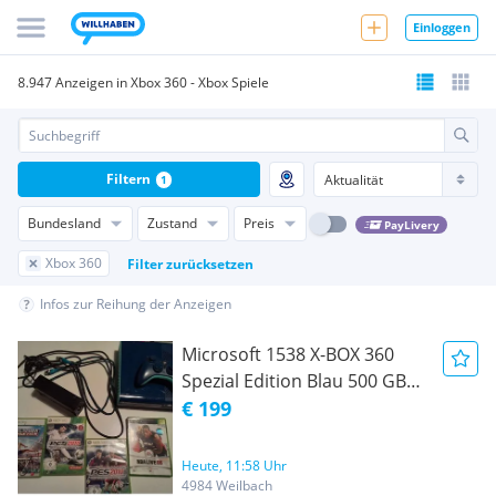
Einloggen
8.947 Anzeigen in Xbox 360 - Xbox Spiele
Filtern
1
Bundesland
Zustand
Preis
PayLivery
Xbox 360
Filter zurücksetzen
Infos zur Reihung der Anzeigen
Microsoft 1538 X-BOX 360
Spezial Edition Blau 500 GB
inkl. 4 Spiele
€ 199
Heute, 11:58 Uhr
4984 Weilbach