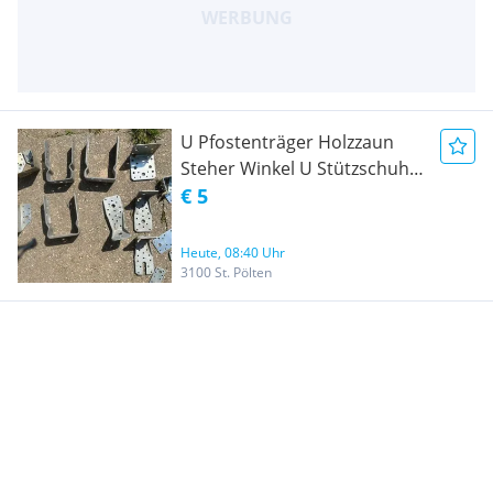
U Pfostenträger Holzzaun
Steher Winkel U Stützschuh
Befestigungen 2x
€ 5
101x150x100 und 1 stk
kleiner
Heute, 08:40 Uhr
3100 St. Pölten