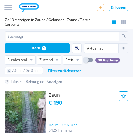
Einloggen
7.413 Anzeigen in Zäune / Geländer - Zäune / Tore /
Carports
Filtern
1
Bundesland
Zustand
Preis
PayLivery
Zäune / Geländer
Filter zurücksetzen
Infos zur Reihung der Anzeigen
Zaun
€ 190
Heute, 09:02 Uhr
6425 Haiming