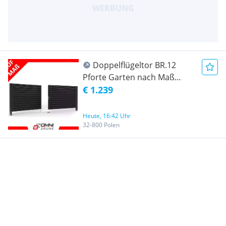
Doppelflügeltor BR.12
Pforte Garten nach Maß
Gartentor Einfahrtstor mit
€ 1.239
Tür Stahltor + Verzinkt +
Pulverbeschichtet RAL FARBE
Heute, 16:42 Uhr
alle Breite
32-800 Polen