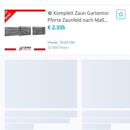
Komplett Zaun Gartentor
Pforte Zaunfeld nach Maß
Jalousie BR.12 Muster Tür Tor
€ 2.335
Hoftor Doppelflügeltor
Gartenzaun Einfahrtstor
Heute, 16:42 Uhr
Optional Schebetor
32-800 Polen
Schwebetor