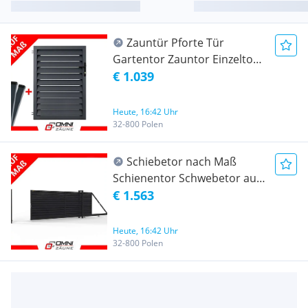
Zauntür Pforte Tür
Gartentor Zauntor Einzeltor
Hoftür Tor Gartenpforte
€ 1.039
Zaun Gartentür nach Maß
Metall Stahl Verzinkt
Heute, 16:42 Uhr
Pulverbeschichtet
32-800 Polen
Schiebetor nach Maß
Schienentor Schwebetor auf
Rollen Modern Stahltor
€ 1.563
Hoftor Garten Einfahrtstor
mit Tür
Heute, 16:42 Uhr
32-800 Polen