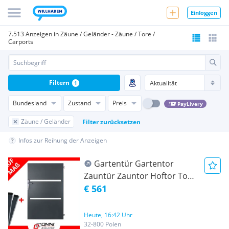
Einloggen
7.513 Anzeigen in Zäune / Geländer - Zäune / Tore /
Carports
Filtern
1
Bundesland
Zustand
Preis
PayLivery
Zäune / Geländer
Filter zurücksetzen
Infos zur Reihung der Anzeigen
Gartentür Gartentor
Zauntür Zauntor Hoftor Tor
Gartenpforte nach Maß
€ 561
Gartenzaun Tür Pforte RAL
FARBE
Heute, 16:42 Uhr
32-800 Polen