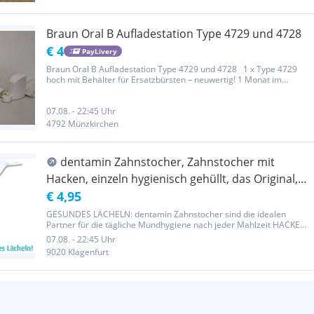
Braun Oral B Aufladestation Type 4729 und 4728
€ 4
PayLivery
Braun Oral B Aufladestation Type 4729 und 4728 1 x Type 4729
hoch mit Behälter für Ersatzbürsten – neuwertig! 1 Monat im
Einsatz (9,-) 2 x Type 4729 neuwertig (6,-) und gebraucht (4,-) 1 x
Type 4728 - Neu! 7,- Versand 5,- Tierfreier...
07.08. - 22:45 Uhr
4792 Münzkirchen
dentamin Zahnstocher, Zahnstocher mit
Hacken, einzeln hygienisch gehüllt, das Original,
Zahnpflege, Zahnseide, Interdentalbürste
€ 4,95
GESUNDES LÄCHELN: dentamin Zahnstocher sind die idealen
Partner für die tägliche Mundhygiene nach jeder Mahlzeit HACKEN
FÜR RÜCKSEITE: Dank dem vorhandenen Haken werden auch die
07.08. - 22:45 Uhr
Rückseiten der Zähne und Backenzähne einfach erreicht BLUTFREIE
9020 Klagenfurt
BENUTZUNG:...