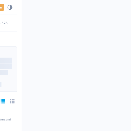
en
5.576
 Versand