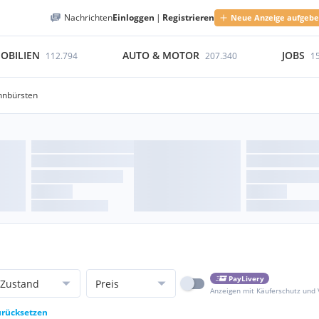
Nachrichten
Einloggen
|
Registrieren
Neue Anzeige aufgeb
OBILIEN
AUTO & MOTOR
JOBS
112.794
207.340
1
hnbürsten
PayLivery
Zustand
Preis
Anzeigen mit Käuferschutz und
zurücksetzen