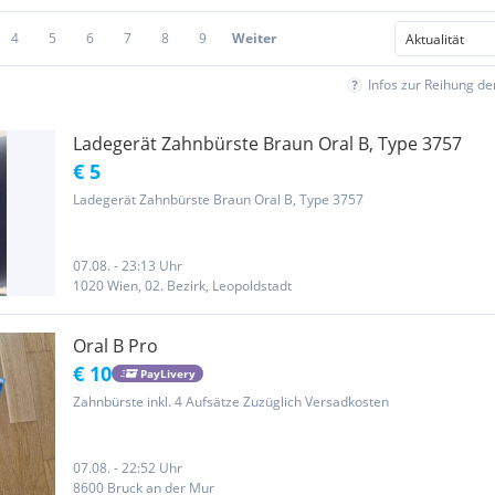
4
5
6
7
8
9
Weiter
Infos zur Reihung d
Ladegerät Zahnbürste Braun Oral B, Type 3757
€ 5
Ladegerät Zahnbürste Braun Oral B, Type 3757
07.08. - 23:13 Uhr
1020 Wien, 02. Bezirk, Leopoldstadt
Oral B Pro
€ 10
PayLivery
Zahnbürste inkl. 4 Aufsätze Zuzüglich Versadkosten
07.08. - 22:52 Uhr
8600 Bruck an der Mur