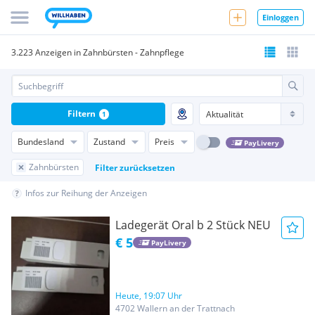
Einloggen
3.223 Anzeigen in Zahnbürsten - Zahnpflege
Filtern
1
Bundesland
Zustand
Preis
PayLivery
Zahnbürsten
Filter zurücksetzen
Infos zur Reihung der Anzeigen
Ladegerät Oral b 2 Stück NEU
€ 5
PayLivery
Heute, 19:07 Uhr
4702 Wallern an der Trattnach