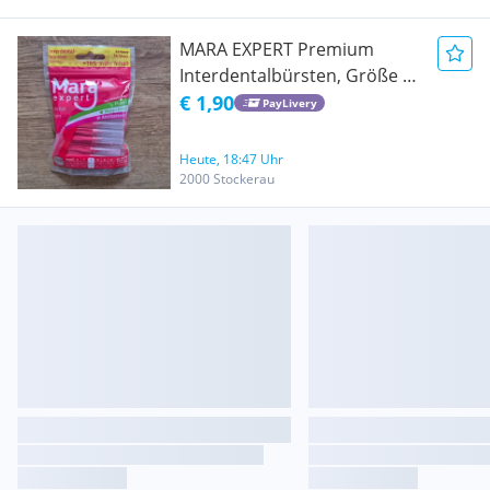
MARA EXPERT Premium
Interdentalbürsten, Größe 2 -
0,50mm, 14 Stk
€ 1,90
PayLivery
[originalverpackt]
Heute, 18:47 Uhr
2000 Stockerau