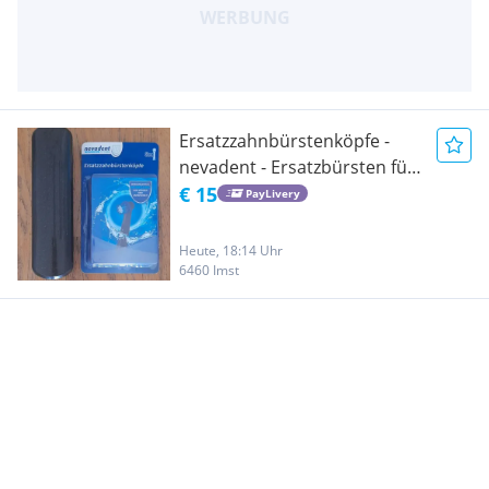
Ersatzzahnbürstenköpfe -
nevadent - Ersatzbürsten für
elektrische Zahnbürste
€ 15
PayLivery
Heute, 18:14 Uhr
6460 Imst