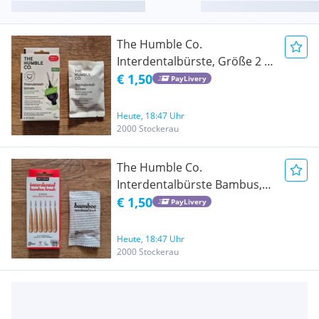
The Humble Co.
Interdentalbürste, Größe 2 -
0,50mm, 6 Stk
€ 1,50
PayLivery
[originalverpackt]
Heute, 18:47 Uhr
2000 Stockerau
The Humble Co.
Interdentalbürste Bambus,
Größe 2 - 0,50mm, 6 Stk
€ 1,50
PayLivery
[originalverpackt]
Heute, 18:47 Uhr
2000 Stockerau