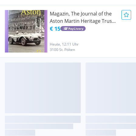
Magazin, The Journal of the
Aston Martin Heritage Trust,
12/2010, 24h LeMans,..
€ 15
PayLivery
Englisch!
Heute, 12:11 Uhr
3100 St. Pölten