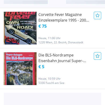
Corvette Fever Magazine
Einzelexemplare 1995 - 2000
30 Stück
€ 75
Heute, 11:06 Uhr
1220 Wien, 22. Bezirk, Donaustadt
Die BLS-Nordrampe
Eisenbahn Journal Super-
Anlagen 3/2001
€ 5
Heute, 10:59 Uhr
5330 Fuschl am See