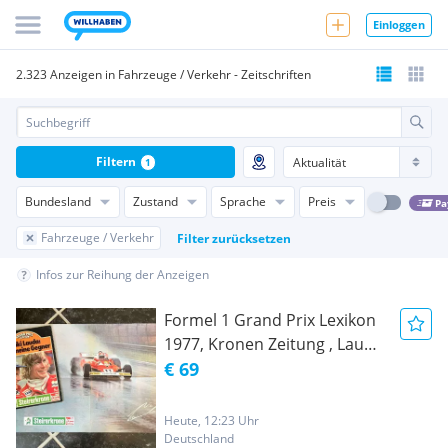
Einloggen
2.323 Anzeigen in Fahrzeuge / Verkehr - Zeitschriften
Filtern
1
Bundesland
Zustand
Sprache
Preis
Pa
Fahrzeuge / Verkehr
Filter zurücksetzen
Infos zur Reihung der Anzeigen
Formel 1 Grand Prix Lexikon
1977, Kronen Zeitung , Lauda
alle meine Gegner, 24 Stück
€ 69
Farbblatt Sammlung,
Heute, 12:23 Uhr
Deutschland