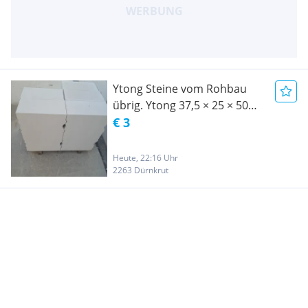
Ytong Steine vom Rohbau
übrig. Ytong 37,5 × 25 × 50
cm 15 Stück , Ytong 25 × 25 ×
€ 3
60 cm 9 Stück
Heute, 22:16 Uhr
2263 Dürnkrut