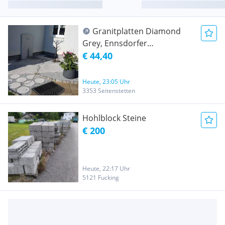
Granitplatten Diamond
Grey, Ennsdorfer
Granitsteine Ghana Grey,
€ 44,40
Dark,Taifun Grey, Padang
Dark,
Heute, 23:05 Uhr
Steinzeitendesign,Terrassenplatten,
3353 Seitenstetten
Bodenplatten, Granitplatten,
Granitpflaster, Histora,Pur
Hohlblock Steine
€ 200
Heute, 22:17 Uhr
5121 Fucking