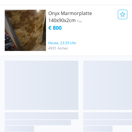
Onyx Marmorplatte
140x90x2cm -
Hinterleuchtbar / Exklusives
€ 800
Naturstein-Unikat
Heute, 23:33 Uhr
4931 Aichet