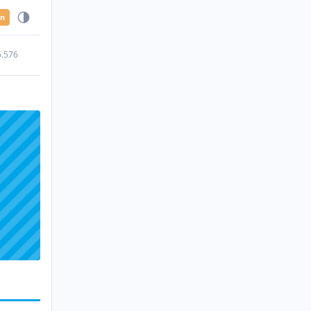
en
5.576