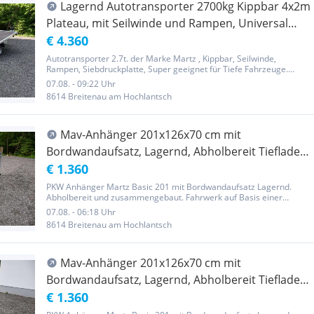
Lagernd Autotransporter 2700kg Kippbar 4x2m
Plateau, mit Seilwinde und Rampen, Universal
einsatzbar, Finanzierung
€ 4.360
Autotransporter 2.7t. der Marke Martz , Kippbar, Seilwinde,
Rampen, Siebdruckplatte, Super geeignet für Tiefe Fahrzeuge.
Lagernd Finanzierung möglich Autotransportanhänger mit
07.08. - 09:22 Uhr
Kippfunktion der Transportfläche. Der niedrige Winkel (6 Grad)
8614 Breitenau am Hochlantsch
erleichtert...
Mav-Anhänger 201x126x70 cm mit
Bordwandaufsatz, Lagernd, Abholbereit Tieflader
Martz Basic 201
€ 1.360
PKW Anhänger Martz Basic 201 mit Bordwandaufsatz Lagernd.
Abholbereit und zusammengebaut. Fahrwerk auf Basis einer
Torsionsachse eines renommierten Unternehmens, unabhängig,
07.08. - 06:18 Uhr
gefedert auf einer Torsionswelle. Die verwendeten Räder sind
8614 Breitenau am Hochlantsch
155/70 R13. Der...
Mav-Anhänger 201x126x70 cm mit
Bordwandaufsatz, Lagernd, Abholbereit Tieflader
Martz Basic 201
€ 1.360