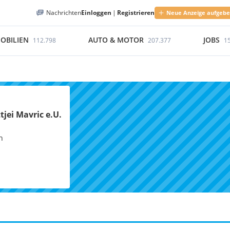
Nachrichten
Einloggen
|
Registrieren
Neue Anzeige aufgeb
OBILIEN
AUTO & MOTOR
JOBS
112.798
207.377
1
jei Mavric e.U.
h