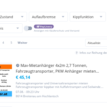
Zustand
Auflaufbremse
Kippfunktion
PayLivery
eis
Anzeigen mit Käuferschutz und Versand
4
5
Weiter
Infos zur Reihung d
Mav-Mietanhänger 4x2m 2,7 Tonnen,
Fahrzeugtransporter, PKW Anhänger mieten
Universaltransporter mieten, Kippbar mit
€ 45,14
Auffahrtsrampe, leihen
Fahrzeugtransporter und Universaltransporter mieten
Fahrzeugtransporter kippbar mit Auffahrtrampen und Seilwinde.
Universaleinsetzbar. Für tiefe Autos! Mietpreis von 45,14€ am Tag
07.08. - 09:23 Uhr
bezieht sich auf die Mietdauer von 7 Tagen. Bei kauf eines 10er
8614 Breitenau am Hochlantsch
Blocks...