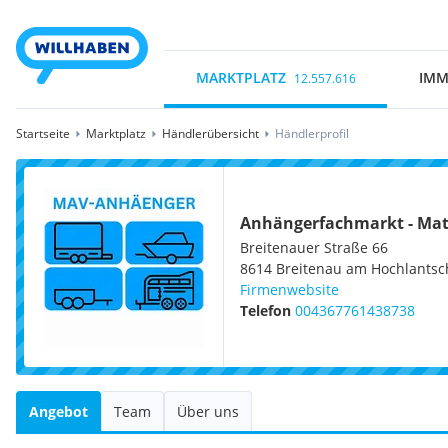
MARKTPLATZ
IMM
12.557.616
Startseite
Marktplatz
Händlerübersicht
Händlerprofil
Anhängerfachmarkt - Matt
Breitenauer Straße 66
8614
Breitenau am Hochlantsc
Firmenwebsite
Telefon
004367761438738
Angebot
Team
Über uns