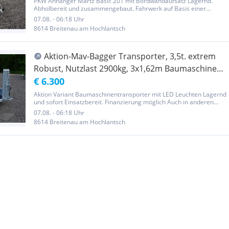
PKW Anhänger Martz Basic 201 mit Bordwandaufsatz Lagernd.
Abholbereit und zusammengebaut. Fahrwerk auf Basis einer
Torsionsachse eines renommierten Unternehmens, unabhängig,
07.08. - 06:18 Uhr
gefedert auf einer Torsionswelle. Die verwendeten Räder sind
8614 Breitenau am Hochlantsch
155/70 R13. Der...
Aktion-Mav-Bagger Transporter, 3,5t. extrem
Robust, Nutzlast 2900kg, 3x1,62m Baumaschinen
Anhänger, Lagernd, Finanzierung
€ 6.300
Aktion Variant Baumaschinentransporter mit LED Leuchten Lagernd
und sofort Einsatzbereit. Finanzierung möglich Auch in anderen
Größen verfügbar, einfach nachfragen Technische Daten:
07.08. - 06:18 Uhr
Gesamtmaß - L x B x H 482 × 208 × 150 cm Eigengewicht (kg.) 596
8614 Breitenau am Hochlantsch
kg...