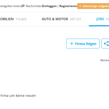
beitgeber:innen
Nachrichten
Einloggen
|
Registrieren
Jobanzeige aufgeb
OBILIEN
AUTO & MOTOR
JOBS
112.823
207.727
1
Firma folgen
Meld
r Firma um keine neuen