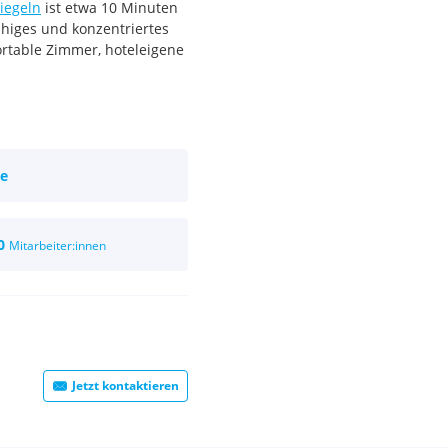
iegeln
ist etwa 10 Minuten
higes und konzentriertes
ortable Zimmer, hoteleigene
ie
0
Mitarbeiter:innen
Jetzt kontaktieren