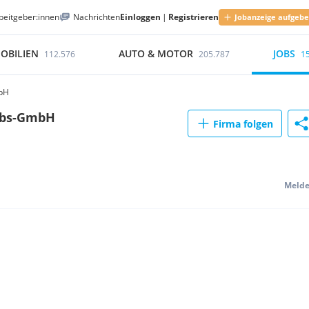
beitgeber:innen
Nachrichten
Einloggen
|
Registrieren
Jobanzeige aufgeb
OBILIEN
AUTO & MOTOR
JOBS
112.576
205.787
1
mbH
ebs-GmbH
Firma folgen
Meld