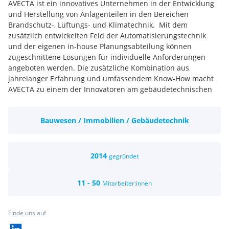
AVECTA ist ein innovatives Unternehmen in der Entwicklung
und Herstellung von Anlagenteilen in den Bereichen
Brandschutz-, Lüftungs- und Klimatechnik. Mit dem
zusätzlich entwickelten Feld der Automatisierungstechnik
und der eigenen in-house Planungsabteilung können
zugeschnittene Lösungen für individuelle Anforderungen
angeboten werden. Die zusätzliche Kombination aus
jahrelanger Erfahrung und umfassendem Know-How macht
AVECTA zu einem der Innovatoren am gebäudetechnischen
Markt.
Monteure, Elektromonteure
Bauwesen / Immobilien / Gebäudetechnik
In der Firma AVECTA wird auf flache Hierarchien gesetzt. Das
beginnt bei der Bewerbung, die auf Augenhöhe mit dem Chef
geschieht. Als Team wird eng zusammen gearbeitet und auch
in anderen Abteilungen mitangepackt, wenn Not am Mann
2014
gegründet
ist.
11 - 50
Mitarbeiter:innen
Finde uns auf