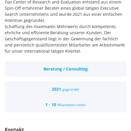
Das Center of Research and Evaluation entstand aus einem
Spin-Off erfahrener Berater eines global tätigen Executive
Search Unternehmens und wurde 2021 aus einer einfachen
Intention gegründet.
Schaffung des maximalen Mehrwerts durch kompetente,
ehrliche und effiziente Beratung unserer Kunden. Der
Geschäftsgegenstand liegt in der Gewinnung der fachlich
und persönlich qualifiziertesten Mitarbeiter am Arbeitsmarkt
für unser international tätiges Klientel.
Wir sind kommunikative Persönlichkeiten, die ein
Beratung / Consulting
professionelles und gepflegtes Auftreten als
Selbstverständlichkeit ansehen. Nachdem wir renommierte
Unternehmen beraten, bringst Du eine ausgeprägte
Dienstleistungsorientierung sowie Flexibiltät im
2021
gegründet
Kundenumgang mit. Aufgrund unseres vertraulichen
Geschäftsgegenstandes richten wir uns an
1 - 10
Mitarbeiter:innen
vertrauenswürdige, integere Persönlichkeiten.
Überdurchschnittliche Organisationsfähigkeiten sowie
Umsetzungsstärke runden Dein Profil ab.
Du bringst Dich in einem durchaus erfahrenen, aber
Kontakt
trotzdem junggebliebenen Team ein