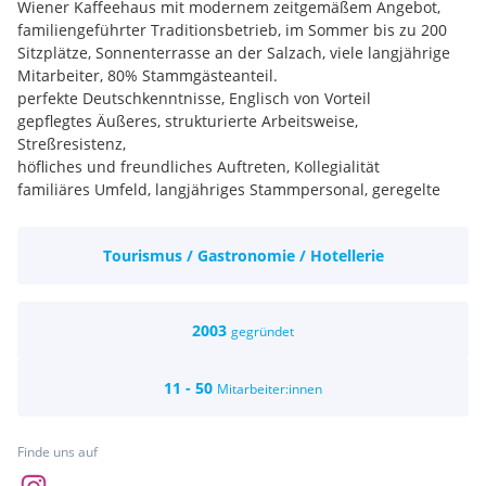
Wiener Kaffeehaus mit modernem zeitgemäßem Angebot,
familiengeführter Traditionsbetrieb, im Sommer bis zu 200
Sitzplätze, Sonnenterrasse an der Salzach, viele langjährige
Mitarbeiter, 80% Stammgästeanteil.
perfekte Deutschkenntnisse, Englisch von Vorteil
gepflegtes Äußeres, strukturierte Arbeitsweise,
Streßresistenz,
höfliches und freundliches Auftreten, Kollegialität
familiäres Umfeld, langjähriges Stammpersonal, geregelte
Arbeitszeiten, flexibel gestaltbare Arbeitszeitmodelle, keine
Teildienste, Weiterbildungsmöglichkeiten,
Tourismus / Gastronomie / Hotellerie
Personalunterkünfte können zur Verfügung gestellt werden,
Entlohnung je nach Qualifikation weit über dem
Kollektivvertrag plus Trinkgeldanteil
2003
gegründet
11 - 50
Mitarbeiter:innen
Finde uns auf