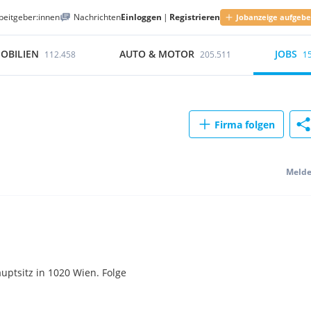
beitgeber:innen
Nachrichten
Einloggen
|
Registrieren
Jobanzeige aufgeb
OBILIEN
AUTO & MOTOR
JOBS
112.458
205.511
1
Firma folgen
Meld
ptsitz in 1020 Wien. Folge