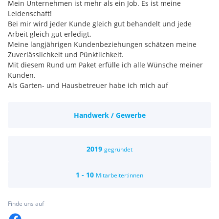
Mein Unternehmen ist mehr als ein Job. Es ist meine
Leidenschaft!
Bei mir wird jeder Kunde gleich gut behandelt und jede
Arbeit gleich gut erledigt.
Meine langjährigen Kundenbeziehungen schätzen meine
Zuverlässlichkeit und Pünktlichkeit.
Mit diesem Rund um Paket erfülle ich alle Wünsche meiner
Kunden.
Als Garten- und Hausbetreuer habe ich mich auf
handwerkliche Tätigkeiten spezialisiert.
Von Ausbesserungen über kleinere Renovierungsarbeiten
Handwerk / Gewerbe
decke ich fast alles ab,
was in Haus, Wohnung, Büro oder Garten anfällt.
ein familiäres Team mit starkem Zusammenhalt
faires Miteinander
2019
gegründet
interessante und anspruchsvolle Aufgaben mit der
Möglichkeit zur persönlichen
1 - 10
Mitarbeiter:innen
und fachlichen Weiterentwicklung
die Zusage, dass wir langfristig erfolgreich miteinander
arbeiten wollen
Finde uns auf