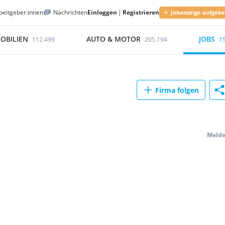
beitgeber:innen
Nachrichten
Einloggen
|
Registrieren
Jobanzeige aufgeb
OBILIEN
AUTO & MOTOR
JOBS
112.499
205.194
1
Firma folgen
Meld