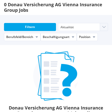
0 Donau Versicherung AG Vienna Insurance
Flexible Arbeitszeiten
Group Jobs
Wir ermöglichen flexible Arbeitszeitmodelle und sorgen so
für die bestmögliche Vereinbarkeit von Berufs- und
Privatleben.
Filtern
Mitarbeitervergünstigungen
Umfassendes Angebot zur Gesundheitsvorsorge, spezielle
Berufsfeld/Bereich
Beschäftigungsart
Position
Konditionen bei Versicherungsprodukten, Ermäßigungen
über den Betriebsrat.
Donau Versicherung AG Vienna Insurance