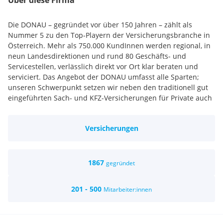
Über diese Firma
Die DONAU – gegründet vor über 150 Jahren – zählt als
Nummer 5 zu den Top-Playern der Versicherungsbranche in
Österreich. Mehr als 750.000 KundInnen werden regional, in
neun Landesdirektionen und rund 80 Geschäfts- und
Servicestellen, verlässlich direkt vor Ort klar beraten und
serviciert. Das Angebot der DONAU umfasst alle Sparten;
unseren Schwerpunkt setzen wir neben den traditionell gut
eingeführten Sach- und KFZ-Versicherungen für Private auch
auf Gewerbeversicherungen für KMU und innovative
Produkte im Lebens- und Krankenversicherungsbereich; und
Versicherungen
das ganz nach den Vorstellungen unserer KundInnen.
Als Arbeitgeber für rund 1.400 MitarbeiterInnen sind wir sehr
engagiert in der Lehrlingsausbildung. Jedes Jahr schließen
rund 20 Lehrlinge ihre Ausbildung als
1867
gegründet
Versicherungskauffrau/mann erfolgreich bei uns ab.
Aus- und Weiterbildung
201 - 500
Mitarbeiter:innen
Mit maßgeschneiderten Programmen fördern wir
aufmerksam die Entwicklung aller
MitarbeiterInnen.