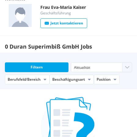
keine Teildienste
Frau
Eva-Maria
Kaiser
Vollzeit, auch Teilzeit möglich
Geschäftsführung
Vollzeitgehalt € 1.900,- brutto / Monat, mit Bereitschaft zur
Jetzt kontaktieren
Überzahlung bei entsprechender Qualifikation+
Mitarbeiter in einem Wiener Familienbetrieb
0 Duran Superimbiß GmbH Jobs
Filtern
Berufsfeld/Bereich
Beschäftigungsart
Position