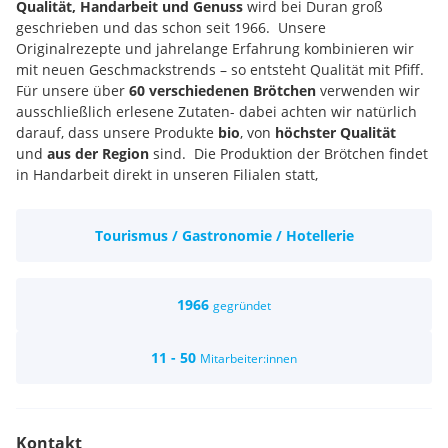
Qualität, Handarbeit und Genuss
wird bei Duran groß
geschrieben und das schon seit 1966. Unsere
Originalrezepte und jahrelange Erfahrung kombinieren wir
mit neuen Geschmackstrends – so entsteht Qualität mit Pfiff.
Für unsere über
60 verschiedenen Brötchen
verwenden wir
ausschließlich erlesene Zutaten- dabei achten wir natürlich
darauf, dass unsere Produkte
bio
, von
höchster Qualität
und
aus der Region
sind. Die Produktion der Brötchen findet
in Handarbeit direkt in unseren Filialen statt,
das
garantiert hundertprozentige Frische
. Unsere
Sandwiches eignen sich für viele Anlässe. wie Meetings,
Tourismus / Gastronomie / Hotellerie
Geburtstage, Events, Hochzeiten uvm.
Teamfähige, flexible sowie belastbare Persönlichkeit
hohes Qualitätsbewustsein
Selbständigkeit, Genauigkeit und Pünktlichkeit
1966
gegründet
Saubere und wirtschaftliche Arbeitsweise
abgeschlossene Ausbildung oder nachgewiesene
11 - 50
Mitarbeiter:innen
Erfahrung
familienfreundliche Arbeitszeiten zwischen 07:00 und
18:30 Uhr
Kontakt
keine Nachtarbeit