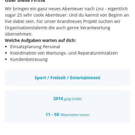
Über diese Firma
Wir bringen ein ganz neues Abenteuer nach Linz - eigentlich
sogar 25 sehr coole Abenteuer. Und du kannst von Beginn an
live dabei sein. Für unser brandneues Projekt suchen wir
Organisationstalente die auch gerne Verantwortung
übernehmen.
Welche Aufgaben warten auf dich:
Einsatzplanung Personal
Koordination von Wartungs- und Reparatureinsätzen
Kundenbetreuung
Direkte Zusammenarbeit mit der Geschäftsführung
Lagerhaltung und Bestellungen
Sport / Freizeit / Entertainment
Allgemeine Büroarbeiten
Gerne auch allgemeine technische und handwerkliche
Tätigkeiten
Was wir bieten:
2014
gegründet
Hochflexible Zeiteinteilung
Ein sehr abwechslungsreiches Aufgabengebiet
11 - 50
Mitarbeiter:innen
Fundierte Einschulung und Entwicklungsmöglichkeiten
Ein sehr entspanntes Betriebsklima