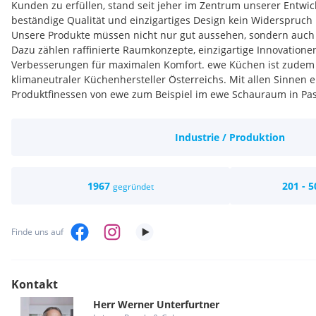
Kunden zu erfüllen, stand seit jeher im Zentrum unserer Entwi
beständige Qualität und einzigartiges Design kein Widerspruch
Unsere Produkte müssen nicht nur gut aussehen, sondern auch i
Dazu zählen raffinierte Raumkonzepte, einzigartige Innovatione
Verbesserungen für maximalen Komfort. ewe Küchen ist zudem s
klimaneutraler Küchenhersteller Österreichs. Mit allen Sinnen e
Produktfinessen von ewe zum Beispiel im ewe Schauraum in Pas
Produktionsstandorte von ewe sind in Wels (Dieselstraße 14, 46
(Galgenau 30, 4240 Freistadt).
Industrie / Produktion
Aus dem Hause ewe stammen die drei Marken ewe, FM und IN
zählt zu Österreichs Topmarken im Küchensektor. Der Hersteller
Markenqualität mit individueller Fertigung - keine Küche gleich
entspricht in Optik, Ergonomie, Maßen und Ausstattung zu 100
1967
201 - 5
gegründet
Wünschen des Endkunden. ewe Küchen zeichnet sich in der Reg
Arbeitgeber mit Sympathie, ehrlichen Werten und einem werts
aus. Bei ewe wird an einem Strang gezogen und Teamwork gele
Finde uns auf
Kontakt
Herr
Werner
Unterfurtner