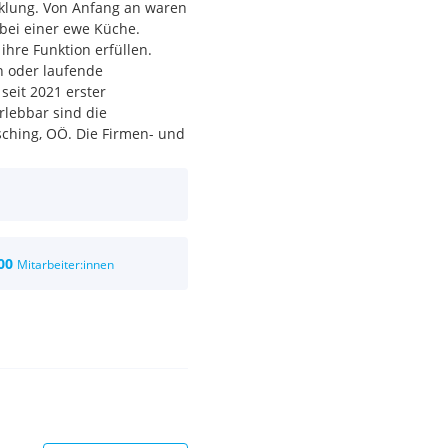
cklung. Von Anfang an waren
 bei einer ewe Küche.
hre Funktion erfüllen.
n oder laufende
eit 2021 erster
rlebbar sind die
ching, OÖ. Die Firmen- und
00 Wels) und Freistadt
TUO und das Unternehmen
 liefert Küchen in
t der anderen, jede
 % den Bedürfnissen und
00
Mitarbeiter:innen
ion Wels und Freistadt als
chätzenden Miteinander
bt.