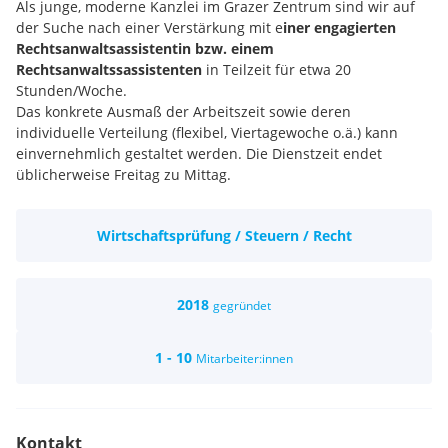
Als junge, moderne Kanzlei im Grazer Zentrum sind wir auf
der Suche nach einer Verstärkung mit e
iner engagierten
Rechtsanwaltsassistentin bzw. einem
Rechtsanwaltssassistenten
in Teilzeit für etwa 20
Stunden/Woche.
Das konkrete Ausmaß der Arbeitszeit sowie deren
individuelle Verteilung (flexibel, Viertagewoche o.ä.) kann
einvernehmlich gestaltet werden. Die Dienstzeit endet
üblicherweise Freitag zu Mittag.
Zu Ihren Aufgaben zählen insbesondere:
- administrative Tätigkeiten, Aktenführung,
Wirtschaftsprüfung / Steuern / Recht
Leistungserfassung
- Klientenbetreuung
- allgemeine Sekretariatsagenden wie Korrespondenz,
Postbearbeitung, Terminverwaltung, Telefonbetreuung
2018
gegründet
Je nach Erfahrung und Ausbildungsgrad übernehmen Sie die
eigenständige Betreibung von Kurrentien, eigenständige
1 - 10
Mitarbeiter:innen
Vorbereitung von Akten, Verträgen etc. Selbstverständlich
fördern wir unser Team aktiv beim Erwerb neuer
Qualifikationen und der Übernahme weiterer
verantwortungsvoller Tätigkeiten.
Kontakt