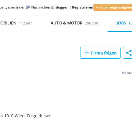
beitgeber:innen
Nachrichten
Einloggen
|
Registrieren
Jobanzeige aufgeb
OBILIEN
AUTO & MOTOR
JOBS
112.607
206.730
1
Firma folgen
Meld
n 1010 Wien. Folge dieser