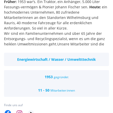
Früher:
1953 war’s. Ein Traktor, ein Anhänger, 5.000 Liter
Fassungs-vermögen & Pionier Johann Fischer sen.
Heute:
ein
hochmodernes Unternehmen, 80 zufriedene
MitarbeiterInnen an den Standorten Wilhelmsburg und
Rauris, 40 moderne Fahrzeuge für alle erdenklichen
Anforderungen. So viel in aller Kürze.
Wir sind ein Familienunternehmen und über 65 Jahre der
Entsorgungs- und Recyclingspezialist, wenn es um die ganz
heiklen Umweltmissionen geht.Unsere Mitarbeiter sind die
Special Agent der Abfallbranche. Sie übernehmen
Verantwortung für das, was uns umgibt: unsere Umwelt. In
Energiewirtschaft / Wasser / Umweltttechnik
unserem Team bitten wir neben viel Abwechslung die
Möglichkeit, sich weiterzuentwickeln und weiterzubilden.
1953
gegründet
11 - 50
Mitarbeiter:innen
Finde uns auf