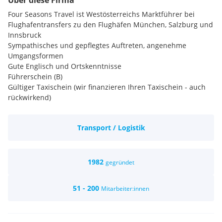
Über diese Firma
Four Seasons Travel ist Westösterreichs Marktführer bei
Flughafentransfers zu den Flughäfen München, Salzburg und
Innsbruck
Sympathisches und gepflegtes Auftreten, angenehme
Umgangsformen
Gute Englisch und Ortskenntnisse
Führerschein (B)
Gültiger Taxischein (wir finanzieren Ihren Taxischein - auch
rückwirkend)
Überdurchschnittliche Bezahlung
Flexible und frei wählbare Arbeitszeiten
Transport / Logistik
Geringfügig, Teilzeit oder Hauptberuflich
€ 400,-- Einstiegsbonus - wir finanzieren (auch rückwirkend)
Ihren Taxischein
1982
gegründet
51 - 200
Mitarbeiter:innen