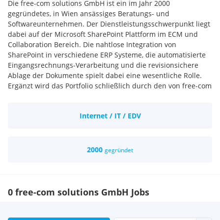
Die free-com solutions GmbH ist ein im Jahr 2000
gegründetes, in Wien ansässiges Beratungs- und
Softwareunternehmen. Der Dienstleistungsschwerpunkt liegt
dabei auf der Microsoft SharePoint Plattform im ECM und
Collaboration Bereich. Die nahtlose Integration von
SharePoint in verschiedene ERP Systeme, die automatisierte
Eingangsrechnungs-Verarbeitung und die revisionsichere
Ablage der Dokumente spielt dabei eine wesentliche Rolle.
Ergänzt wird das Portfolio schließlich durch den von free-com
entwickelten AuditProof Compliance Manager,ein SharePoint
Add-on, der Unternehmen hilft, einfach notwendige
Internet / IT / EDV
Compliance Richtlinien einzuhalten. Zu den Kunden von free-
com zählen sowohl international tätige
Industrieunternehmen, als auch kleinere und
mittelständische Unternehmen in der D-A-CH Region.
2000
gegründet
0 free-com solutions GmbH Jobs