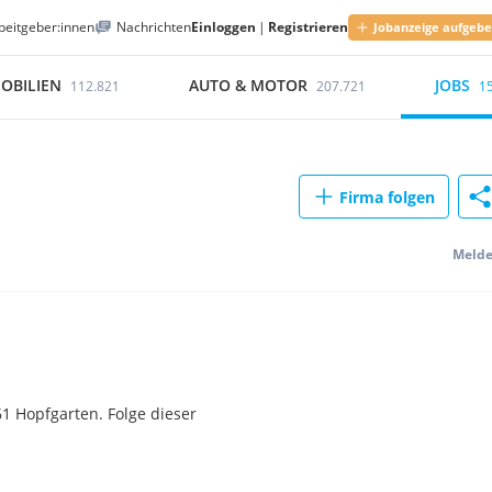
beitgeber:innen
Nachrichten
Einloggen
|
Registrieren
Jobanzeige aufgeb
OBILIEN
AUTO & MOTOR
JOBS
112.821
207.721
1
Firma folgen
Meld
1 Hopfgarten. Folge dieser