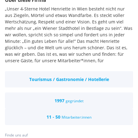
Über diese Firma
„Unser 4-Sterne Hotel Henriette in Wien besteht nicht nur
aus Ziegeln, Mörtel und etwas Wandfarbe. Es steckt voller
Wertschätzung, Respekt und einer Vision. Es geht um viel
mehr als nur „ein Wiener Stadthotel in Bestlage zu sein“. Was
wir wollen, spricht sich so simpel und fordert uns in jeder
Minute: „Ein gutes Leben für alle!“ Das macht Henriette
glücklich – und die Welt um uns herum schöner. Das ist es,
was wir geben. Das ist es, was wir suchen und finden: für
unsere Gäste, für unsere Mitarbeiter*innen, für
Partner*innen und für unsere Umwelt.
Nachhaltigkeit wurde uns in die Wiege gelegt. So wie das
Tourismus / Gastronomie / Hotellerie
Herz, das fürs Gemeinwohl schlägt. Jeder darf so sein, wie er
oder sie ist. Gemeinsamkeit öffnet neue Welten. Was
vorgestern begonnen hat, ist heute unser Bonus. So nehmen
die Dinge ihren Lauf – wachsen, verändern, beeindrucken.
1997
gegründet
In zweiter Generation führen Georg Pastuszyn und Verena
Brandtner-Pastuszyn das 4* Stadthotel Henriette – Vordenker
11 - 50
Mitarbeiter:innen
und Vordenkerin – und immer im WIR. Gemeinsam mit den
sympathischen Teams von Wohlfühlexperten bis
Muntermacher.
Finde uns auf