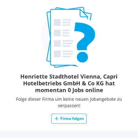
Ja, wir duzen dich. Und das hat einen guten Grund: Wir
haben hier bei uns im Hotel Henriette sehr gute Erfahrungen
mit einem wertschätzenden DU gemacht.
Es symbolisiert für uns Kommunikation auf Augenhöhe – ein
zentrales Element des Miteinanders im Team Henriette. Was
es nicht bedeutet: weniger Respekt und geringere
Professionalität. Ganz im Gegenteil. Wir geben jeden Tag
gemeinsam unser Bestes, um unsere Gäste zu begeistern.
Was wünschen wir uns
Ein positives Weltbild, Motivation und Neugierde
Starke Gast- und Service-Orientierung sowie
Henriette Stadthotel Vienna, Capri
Berufserfahrung im Front Office-Bereich
Hotelbetriebs GmbH & Co KG hat
Idealerweise eine abgeschlossene Berufsausbildung als
momentan 0 Jobs online
Hotelfachmann/-frau (HGA oder Hotelkaufmann/-frau) oder
Folge dieser Firma um keine neuen Jobangebote zu
Abschluss einer Tourismusschule
verpassen!
Kennst Wien wie deine Westentasche und kannst unseren
Gästen über das nachhaltige Wien berichten
Firma folgen
Kenntnisse von Protel, Office und/oder anderer
branchenüblicher Software
Ausgezeichnete Deutschkenntnisse, gute