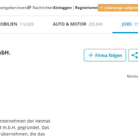
beitgeber:innen
Nachrichten
Einloggen
|
Registrieren
Jobanzeige aufgeb
OBILIEN
AUTO & MOTOR
JOBS
112.683
205.849
1
mbH.
Firma folgen
Meld
runternehmen der Heimat
t m.b.H. gegründet. Das
 übernehmen, die das