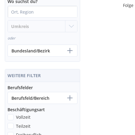
Wo suchst du?
Umweltmanagement, Energiewirtschaft, Informatik, Maschinenb
Folge
Verfahrens- und Umwelttechnik, Wirtschaftsingenieurswesen, Wi
a.
Details unter: karriere.ikb.at
Gesuchte Positionen und Kenntnisse
oder
Gebäudetechnik, Elektrotechnik, IT
Anzahl gesuchter Mitarbeiter/Jahr
Bundesland/Bezirk
31 - 50
WEITERE FILTER
Berufsfelder
Berufsfeld/Bereich
Beschäftigungsart
Vollzeit
Teilzeit
Freiberuflich