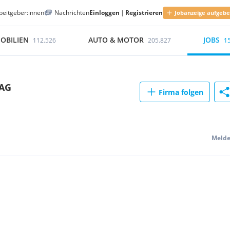
beitgeber:innen
Nachrichten
Einloggen
|
Registrieren
Jobanzeige aufgeb
OBILIEN
AUTO & MOTOR
JOBS
112.526
205.827
1
 AG
Firma folgen
Meld