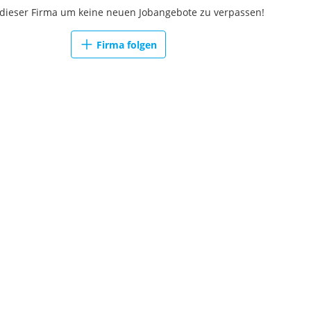
au, Mechatronik,
 dieser Firma um keine neuen Jobangebote zu verpassen!
rtschaftswissenschaften u.
Firma folgen