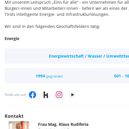
Mit unserem Leitspruch „Eins für alle“ - ein Unternehmen für a
Bürger/-innen und Mitarbeiter/-innen - liefern wir als eines d
Tirols intelligente Energie- und Infrastrukturlösungen.
Wir sind in den folgenden Geschäftsfeldern tätig:
Energie
Internet und IT
Wasser und Abwasser
Energiewirtschaft / Wasser / Umwelttte
Abfall
Bäder
Wir sorgen mit unseren Leistungen für eine hohe Lebensqualität
1994
501 - 1
gegründet
wirtschaftsstarkes Unternehmen und attraktiver Arbeitgeber trei
Entwicklung des Lebens- und Wirtschaftsraums von Innsbruck un
Wir sind eng mit der Region verbunden und übernehmen Veran
Finde uns auf
Ressourcen nachhaltig nutzen und den Menschen und die Natur
Handelns stellen.
Aufgabengebiete
Kontakt
So vielfältig das Angebot an Produkten und Dienstleistungen der 
Frau
Mag.
Klaus
Rudiferia