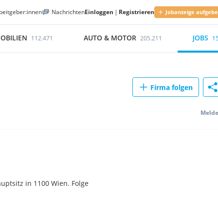
beitgeber:innen
Nachrichten
Einloggen
|
Registrieren
Jobanzeige aufgeb
OBILIEN
AUTO & MOTOR
JOBS
112.471
205.211
1
Firma folgen
Meld
ptsitz in 1100 Wien. Folge