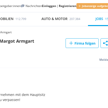
beitgeber:innen
Nachrichten
Einloggen
|
Registrieren
Jobanzeige aufgeb
OBILIEN
AUTO & MOTOR
JOBS
112.799
207.384
1
t Armgart
e Margot Armgart
Firma folgen
Meld
ternehmen mit dem Hauptsitz
u verpassen!