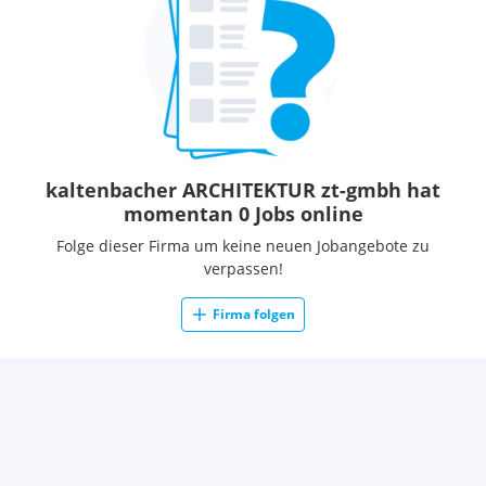
abgeschlossene technische Ausbildung (HTL mit mind. 2
Jahren Berufserfahrung)
gute Kenntnisse in MS-Office und CAD (vorzugsweise
Nemetschek Allplan)
gute Deutschkenntnisse in Wort und Schrift
Selbstständigkeit und Zuverlässigkeit
Engagement, Teamgeist und Begeisterung für Architektur
kaltenbacher ARCHITEKTUR zt-gmbh hat
momentan 0 Jobs online
Unser Angebot
Folge dieser Firma um keine neuen Jobangebote zu
Vollzeitbeschäftigung (40h) und flexible
verpassen!
Arbeitszeitgestaltung
teamorientierte Bürostruktur mit 30-jähriger Erfahrung
Firma folgen
abwechslungsreiche Aufgabengebiete in guter
Arbeitsatmosphäre
anspruchsvolle und vielfältige Projekte