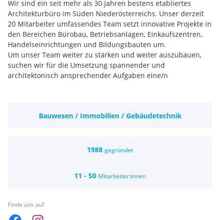
Wir sind ein seit mehr als 30 Jahren bestens etabliertes
Architekturbüro im Süden Niederösterreichs. Unser derzeit
20 Mitarbeiter umfassendes Team setzt innovative Projekte in
den Bereichen Bürobau, Betriebsanlagen, Einkaufszentren,
Handelseinrichtungen und Bildungsbauten um.
Um unser Team weiter zu stärken und weiter auszubauen,
suchen wir für die Umsetzung spannender und
architektonisch ansprechender Aufgaben eine/n
Projektleiter*in (m/w/d) - Vollzeit
Bauwesen / Immobilien / Gebäudetechnik
Ihre Aufgaben
Überwachung bzw. Koordination von Entwurf-, Einreich-,
Polier- und Detailplänen
organisatorische, technische und künstlerische
1988
gegründet
Projektleitung
Ansprechperson für alle Projektbeteiligte
11 - 50
Mitarbeiter:innen
Unterstützung bei der Entwicklung von Projektideen
Erarbeitung hochwertiger Planungskonzepte und
Präsentationsunterlagen
Finde uns auf
erfolgreiche Umsetzung von Planungsvorhaben