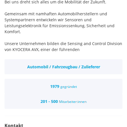
Bei uns dreht sich alles um die Mobilität der Zukunft.
Gemeinsam mit namhaften Automobilherstellern und
Systempartnern entwickeln wir Sensoren und
Leistungselektronik für Emissionssenkung, Sicherheit und
Komfort.
Unsere Unternehmen bilden die Sensing and Control Division
von KYOCERA AVX, einer der führenden
Unternehmensgruppen auf dem Elektronikmarkt, mit
Headquarter in USA und Japan.
Automobil / Fahrzeugbau / Zulieferer
Entwicklungsingenieure, Qualitätsingenieure, Projekt
Manager
Wir bieten:
Ein spannendes und internationales Arbeitsumfeld
1979
gegründet
Leistungsgerechte Entlohnung
Umfangreiche Weiterbildungs- und
201 - 500
Mitarbeiter:innen
Entwicklungsmöglichkeiten
Flexible Arbeitsplatzgestaltung (Möglichkeit von Home-
Office)
Ausgewogene Work-Life-Balance (Gleitzeit für
Kontakt
entsprechende Funktionen bzw. geregelter Schichtbetrieb)