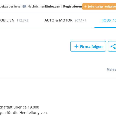
beitgeber:innen
Nachrichten
Einloggen
|
Registrieren
Jobanzeige aufgeb
OBILIEN
AUTO & MOTOR
JOBS
112.773
207.171
1
Firma folgen
Meld
chäftigt über ca 19.000
gen für die Herstellung von