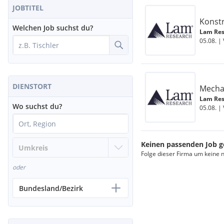
JOBTITEL
Konstr
Welchen Job suchst du?
Lam Res
05.08. | 
DIENSTORT
Mechan
Lam Res
Wo suchst du?
05.08. | 
Keinen passenden Job 
Folge dieser Firma um keine 
oder
Bundesland/Bezirk