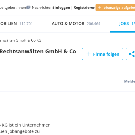
beitgeber:innen
Nachrichten
Einloggen
|
Registrieren
Jobanzeige aufgeb
OBILIEN
AUTO & MOTOR
JOBS
112.701
206.464
1
tsanwälten GmbH & Co KG
n Rechtsanwälten GmbH & Co
Firma folgen
Meld
 KG ist ein Unternehmen
euen Jobangebote zu