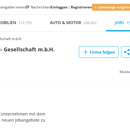
beitgeber:innen
Nachrichten
Einloggen
|
Registrieren
Jobanzeige aufgeb
OBILIEN
AUTO & MOTOR
JOBS
112.750
206.922
1
lschaft m.b.H.
- Gesellschaft m.b.H.
Firma folgen
Meld
ein Unternehmen mit dem
ne neuen Jobangebote zu