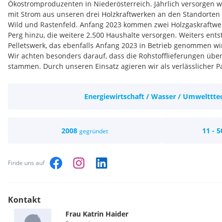
Ökostromproduzenten in Niederösterreich. Jährlich versorgen w
mit Strom aus unseren drei Holzkraftwerken an den Standorten A
Wild und Rastenfeld. Anfang 2023 kommen zwei Holzgaskraftwe
Perg hinzu, die weitere 2.500 Haushalte versorgen. Weiters entst
Pelletswerk, das ebenfalls Anfang 2023 in Betrieb genommen wi
Wir achten besonders darauf, dass die Rohstofflieferungen üb
stammen. Durch unseren Einsatz agieren wir als verlässlicher Pa
Forstwirtschaft und fördern den Wirtschaftsstandort Waldvierte
Teamgeist, attraktive Arbeitszeitmodelle und Weiterbildungsmög
Energiewirtschaft / Wasser / Umwelttte
angemessene Entlohnung zeichnen NAWARO als fairen Arbeitgeb
der erneuerbaren Energien bietet spannende Zukunftschancen
Wir suchen Mitarbeiterinnen und Mitarbeiter, die mit Engagemen
2008
11 - 5
gegründet
handwerkliches Geschick, Eigeninitative und Teamfähigkeit eine
zukunftsträchtigen Unternehmen anstreben.
Wir bieten unseren Mitarbeiterinnen und Mitarbeitern vorteilha
Finde uns auf
Weiterbildungsmöglichkeiten, Aufstiegschancen, vertrauensvol
Tätigkeiten, angemessene Entlohnung und sympatische Kollegi
Kontakt
Frau
Katrin
Haider