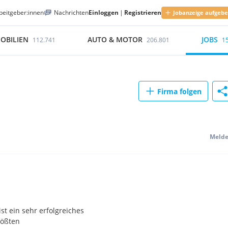
beitgeber:innen
Nachrichten
Einloggen
|
Registrieren
Jobanzeige aufgeb
OBILIEN
AUTO & MOTOR
JOBS
112.741
206.801
1
Firma folgen
Meld
st ein sehr erfolgreiches
rößten