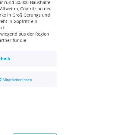
ir rund 30.000 Haushalte
ltweitra, Göpfritz an der
rke in Groß Gerungs und
eht in Göpfritz ein
rd.
erwiegend aus der Region
rtner für die
l.
lichkeiten, sowie
chnik
er aus. Ein Job im Bereich
.
t, Zuverlässigkeit,
0
Mitarbeiter:innen
n Job in einem
fte Arbeitszeitmodelle und
le und abwechslungsreiche
nnen und Kollegen.