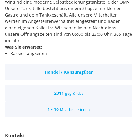
Wir sind eine moderne Selbstbedienungstankstelle der OMV.
Unsere Tankstelle besteht aus einem Shop, einer kleinen
Gastro und dem Tankgeschäft. Alle unsere Mitarbeiter
werden im Angestelltenverhältnis eingestellt und haben
einen eigenen Kollektiv. Wir haben keinen Nachtdienst,
unsere Öffnungszeiten sind von 05:00 bis 23:00 Uhr, 365 Tage
im Jahr.
Was Sie erwartet:
Kassiertätigkeiten
Aktiver Verkauf unserer Produkte
(Shop, Bistrowaren, Treibstoff und Zusatzprodukte)
Handel / Konsumgüter
Warenübernahme und Regalbetreuung
Sicherstellung der Sicherheit und Sauberkeit in und rund
um die Tankstelle
Freundliche Betreuung unserer Kunden
2011
gegründet
Ihre Voraussetzungen:
1 - 10
Mitarbeiter:innen
Kommunikative Persönlichkeit
Teamfähigkeit und Umsichtigkeit
Hohe Service- und Dienstleistungsorientierung
Einsatzbereitschaft und zeitliche Flexibilität
Kontakt
Was wir bieten: